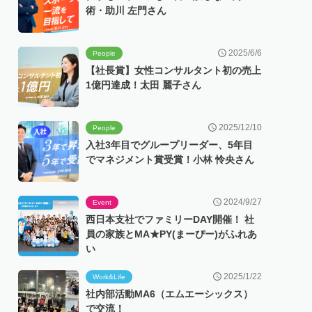
術・助川 左門さん
2025/6/6
People
【社長賞】女性コンサルタント初の売上
1億円達成！太田 麗子さん
2025/12/10
People
入社3年目でグループリーダー、5年目
でマネジメント賞受賞！小林 怜央さん
2024/9/27
Event
西日本支社でファミリーDAY開催！ 社
員の家族とMA★PY(まーぴー)がふれあ
い
2025/1/22
Work&Life
社内部活動MA6（エムエーシックス）
で交流！