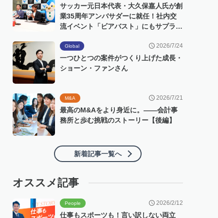
サッカー元日本代表・大久保嘉人氏が創
業35周年アンバサダーに就任！社内交
流イベント「ビアバスト」にもサプライ
ズ登場
2026/7/24
Global
一つひとつの案件がつくり上げた成長・
ショーン・ファンさん
2026/7/21
M&A
最高のM&Aをより身近に。――会計事
務所と歩む挑戦のストーリー【後編】
新着記事一覧へ
オススメ記事
2026/2/12
People
仕事もスポーツも！言い訳しない両立