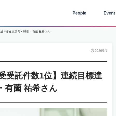
People
Event
成を支える思考と習慣 ・有薗 祐希さん
2026/6/1
受受託件数1位】連続目標達
・有薗 祐希さん