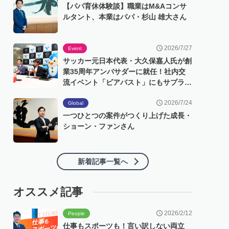
【パパ育休体験談】職業はM&Aコンサ
ルタント、本業はパパ・杉山 雄大さん
2026/7/27
Event
サッカー元日本代表・大久保嘉人氏が創
業35周年アンバサダーに就任！社内交
流イベント「ビアバスト」にもサプライ
ズ登場
2026/7/24
Global
一つひとつの案件がつくり上げた成長・
ショーン・ファンさん
新着記事一覧へ
オススメ記事
2026/2/12
People
仕事もスポーツも！言い訳しない両立