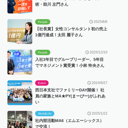
術・助川 左門さん
2025/6/6
People
【社長賞】女性コンサルタント初の売上
1億円達成！太田 麗子さん
2025/12/10
People
入社3年目でグループリーダー、5年目
でマネジメント賞受賞！小林 怜央さん
2024/9/27
Event
西日本支社でファミリーDAY開催！ 社
員の家族とMA★PY(まーぴー)がふれあ
い
2025/1/22
Work&Life
社内部活動MA6（エムエーシックス）
で交流！