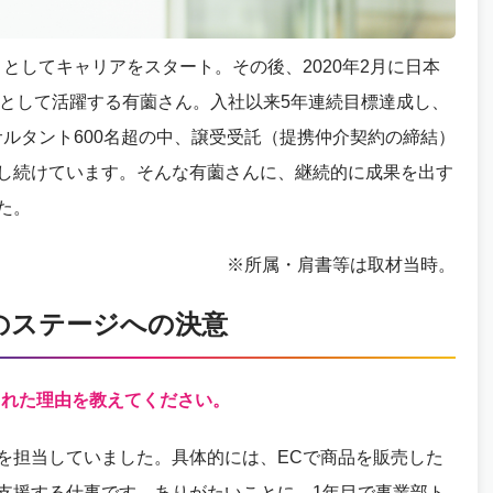
としてキャリアをスタート。その後、2020年2月に日本
ーとして活躍する有薗さん。入社以来5年連続目標達成し、
サルタント600名超の中、譲受受託（提携仲介契約の締結）
し続けています。そんな有薗さんに、継続的に成果を出す
た。
※所属・肩書等は取材当時。
のステージへの決意
された理由を教えてください。
を担当していました。具体的には、ECで商品を販売した
支援する仕事です。ありがたいことに、1年目で事業部ト