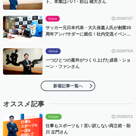
ト、本業はパパ・杉山 雄大さん
2026/7/27
Event
サッカー元日本代表・大久保嘉人氏が創業35
周年アンバサダーに就任！社内交流イベント
「ビアバスト」にもサプライズ登場
2026/7/24
Global
一つひとつの案件がつくり上げた成長・ショ
ーン・ファンさん
新着記事一覧へ
オススメ記事
2026/2/12
People
仕事もスポーツも！言い訳しない両立術・助
川 左門さん