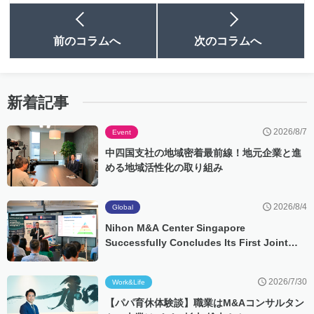
前のコラムへ
次のコラムへ
新着記事
2026/8/7
Event
中四国支社の地域密着最前線！地元企業と進
める地域活性化の取り組み
2026/8/4
Global
Nihon M&A Center Singapore
Successfully Concludes Its First Joint
Event with ASME Singapore
2026/7/30
Work&Life
【パパ育休体験談】職業はM&Aコンサルタン