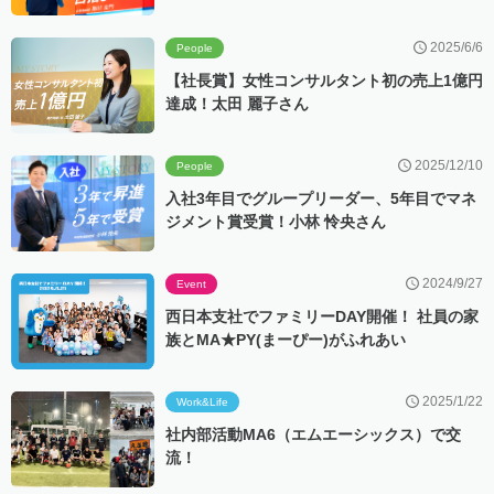
2025/6/6
People
【社長賞】女性コンサルタント初の売上1億円
達成！太田 麗子さん
2025/12/10
People
入社3年目でグループリーダー、5年目でマネ
ジメント賞受賞！小林 怜央さん
2024/9/27
Event
西日本支社でファミリーDAY開催！ 社員の家
族とMA★PY(まーぴー)がふれあい
2025/1/22
Work&Life
社内部活動MA6（エムエーシックス）で交
流！