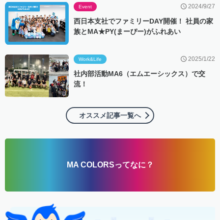
2024/9/27
Event
西日本支社でファミリーDAY開催！ 社員の家
族とMA★PY(まーぴー)がふれあい
2025/1/22
Work&Life
社内部活動MA6（エムエーシックス）で交
流！
オススメ記事一覧へ
MA COLORSってなに？