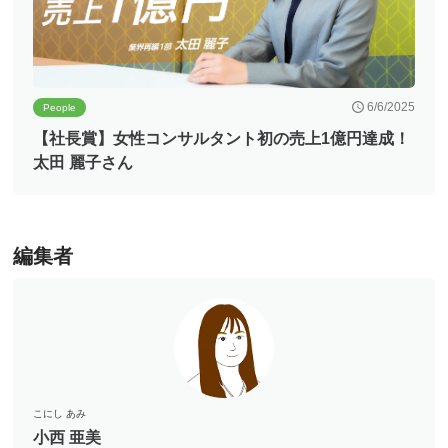
6/6/2025
People
【社長賞】女性コンサルタント初の売上1億円達成！
太田 麗子さん
編集者
こにし あみ
小西 亜美