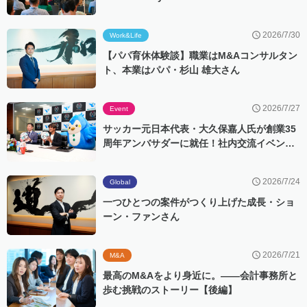
Event with ASME Singapore
2026/7/30
Work&Life
【パパ育休体験談】職業はM&Aコンサルタン
ト、本業はパパ・杉山 雄大さん
2026/7/27
Event
サッカー元日本代表・大久保嘉人氏が創業35
周年アンバサダーに就任！社内交流イベント
「ビアバスト」にもサプライズ登場
2026/7/24
Global
一つひとつの案件がつくり上げた成長・ショ
ーン・ファンさん
2026/7/21
M&A
最高のM&Aをより身近に。――会計事務所と
歩む挑戦のストーリー【後編】