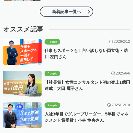
新着記事一覧へ
オススメ記事
2026/2/12
People
仕事もスポーツも！言い訳しない両立術・助
川 左門さん
2025/6/6
People
【社長賞】女性コンサルタント初の売上1億円
達成！太田 麗子さん
2025/12/10
People
入社3年目でグループリーダー、5年目でマネ
ジメント賞受賞！小林 怜央さん