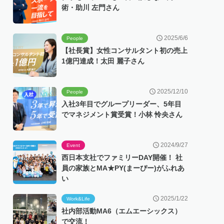
術・助川 左門さん
2025/6/6
People
【社長賞】女性コンサルタント初の売上
1億円達成！太田 麗子さん
2025/12/10
People
入社3年目でグループリーダー、5年目
でマネジメント賞受賞！小林 怜央さん
2024/9/27
Event
西日本支社でファミリーDAY開催！ 社
員の家族とMA★PY(まーぴー)がふれあ
い
2025/1/22
Work&Life
社内部活動MA6（エムエーシックス）
で交流！