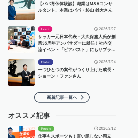
【パパ育休体験談】職業はM&Aコンサ
ルタント、本業はパパ・杉山 雄大さん
2026/7/27
Event
サッカー元日本代表・大久保嘉人氏が創
業35周年アンバサダーに就任！社内交
流イベント「ビアバスト」にもサプライ
ズ登場
2026/7/24
Global
一つひとつの案件がつくり上げた成長・
ショーン・ファンさん
新着記事一覧へ
オススメ記事
2026/2/12
People
仕事もスポーツも！言い訳しない両立