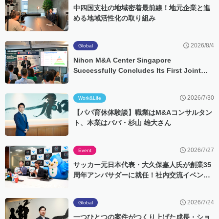
中四国支社の地域密着最前線！地元企業と進
める地域活性化の取り組み
2026/8/4
Global
Nihon M&A Center Singapore
Successfully Concludes Its First Joint
Event with ASME Singapore
2026/7/30
Work&Life
【パパ育休体験談】職業はM&Aコンサルタン
ト、本業はパパ・杉山 雄大さん
2026/7/27
Event
サッカー元日本代表・大久保嘉人氏が創業35
周年アンバサダーに就任！社内交流イベント
「ビアバスト」にもサプライズ登場
2026/7/24
Global
一つひとつの案件がつくり上げた成長・ショ