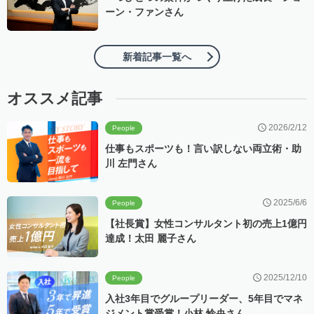
ーン・ファンさん
新着記事一覧へ
オススメ記事
2026/2/12
People
仕事もスポーツも！言い訳しない両立術・助
川 左門さん
2025/6/6
People
【社長賞】女性コンサルタント初の売上1億円
達成！太田 麗子さん
2025/12/10
People
入社3年目でグループリーダー、5年目でマネ
ジメント賞受賞！小林 怜央さん