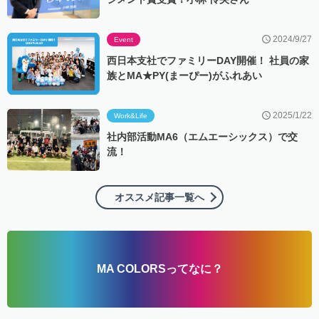
2024/9/27
Event
西日本支社でファミリーDAY開催！ 社員の家
族とMA★PY(まーぴー)がふれあい
2025/1/22
Work&Life
社内部活動MA6（エムエーシックス）で交
流！
オススメ記事一覧へ
MA COLORSってなに？