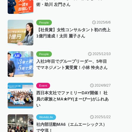
術・助川 左門さん
2025/6/6
People
【社長賞】女性コンサルタント初の売上
1億円達成！太田 麗子さん
2025/12/10
People
入社3年目でグループリーダー、5年目
でマネジメント賞受賞！小林 怜央さん
2024/9/27
Event
西日本支社でファミリーDAY開催！ 社
員の家族とMA★PY(まーぴー)がふれあ
い
2025/1/22
Work&Life
社内部活動MA6（エムエーシックス）
で交流！