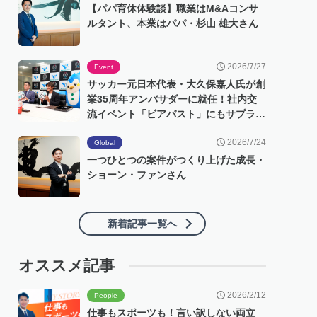
【パパ育休体験談】職業はM&Aコンサ
ルタント、本業はパパ・杉山 雄大さん
2026/7/27
Event
サッカー元日本代表・大久保嘉人氏が創
業35周年アンバサダーに就任！社内交
流イベント「ビアバスト」にもサプライ
ズ登場
2026/7/24
Global
一つひとつの案件がつくり上げた成長・
ショーン・ファンさん
新着記事一覧へ
オススメ記事
2026/2/12
People
仕事もスポーツも！言い訳しない両立